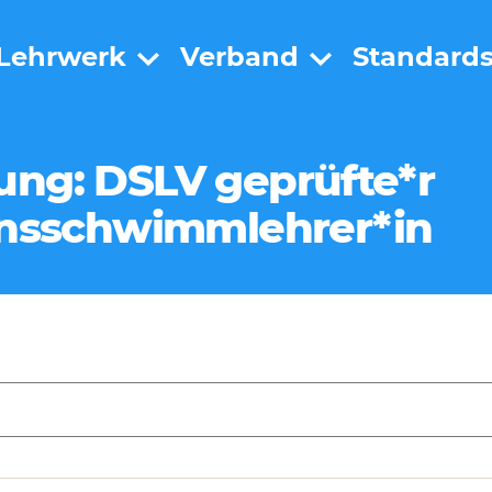
Lehrwerk
Verband
Standard
ng: DSLV geprüfte*r
onsschwimmlehrer*in